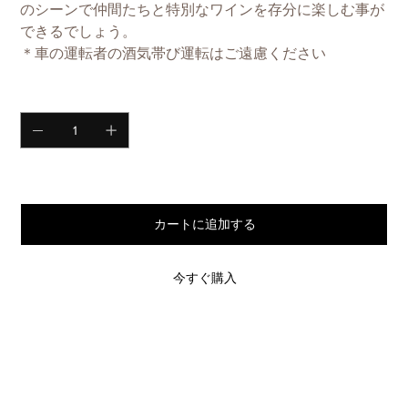
のシーンで仲間たちと特別なワインを存分に楽しむ事が
できるでしょう。
＊車の運転者の酒気帯び運転はご遠慮ください
数量
在庫残り1点
カートに追加する
今すぐ購入
サイズ・重量・材質
＜橫＞714mm
＜縦＞323mm