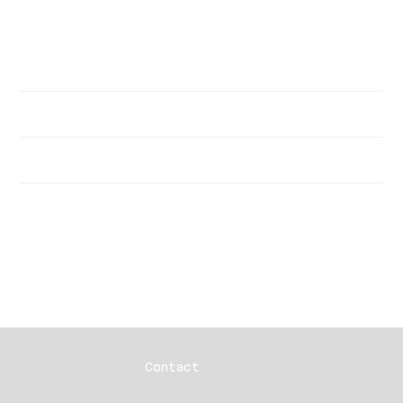
＜高さ＞173mm
＜重さ＞5.65kg(グラス込)／4.85kg(ケースのみ)
＜材質＞無鉛クリスタルガラス
重要事項説明
送料
お届け時期
Contact